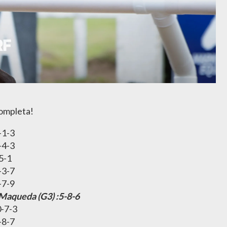
completa!
-1-3
-4-3
-5-1
-3-7
-7-9
Maqueda (G3) :5-8-6
-7-3
-8-7