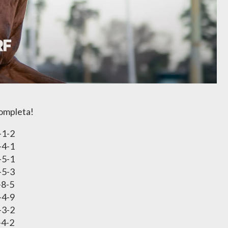
completa!
-1-2
-4-1
-5-1
-5-3
-8-5
-4-9
-3-2
-4-2