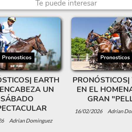
Te puede interesar
Pronosticos
Pronosticos
STICOS| EARTH
PRONÓSTICOS| 
ENCABEZA UN
EN EL HOMENA
SÁBADO
GRAN "PEL
PECTACULAR
16/02/2026
Adrian Do
26
Adrian Dominguez