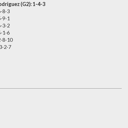
odríguez (G2): 1-4-3
-8-3
-9-1
-3-2
-1-6
-8-10
3-2-7