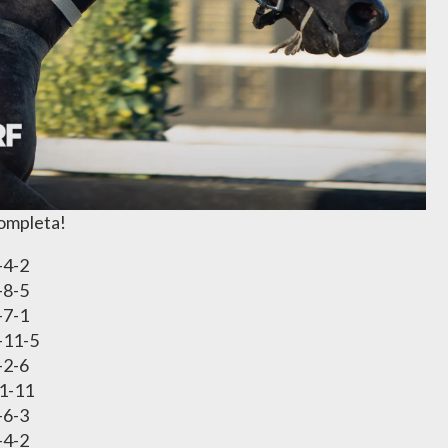
completa!
-4-2
-8-5
-7-1
-11-5
-2-6
1-11
-6-3
-4-2