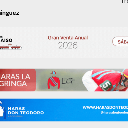
Tr
minguez