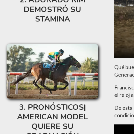
DEMOSTRÓ SU
STAMINA
Qué buen
Generaci
Francisc
el reloj
PRONÓSTICOS|
De esta 
AMERICAN MODEL
condicio
QUIERE SU